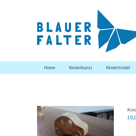
Skip
to
content
Home
Kinderkunst
Kindertrödel
Kin
10,