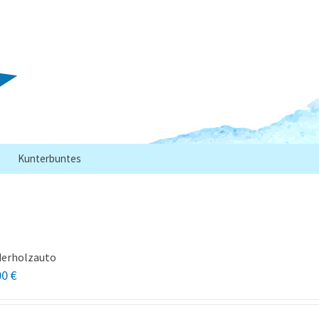
Kunterbuntes
derholzauto
00
€