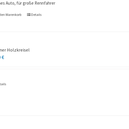
nes Auto, für große Rennfahrer
 den Warenkorb
Details
ner Holzkreisel
0
€
tails