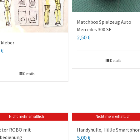
Matchbox Spielzeug Auto
Mercedes 300 SE
2,50
€
fkleber
0
€
Details
Details
Nicht mehr erhältlich
Nicht mehr erhältlich
oter ROBO mit
Handyhülle, Hülle Smartpho
bedienung
5,00
€